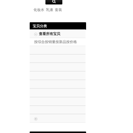
化妆水
乳液
套装
宝贝分类
查看所有宝贝
按综合
按销量
按新品
按价格